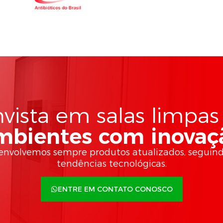
nvista em salas limpas
mbientes com inovaç
envolvemos sempre produtos atualizados, seguind
tendências tecnológicas.
ENTRE EM CONTATO CONOSCO