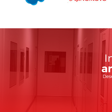
I
a
Des